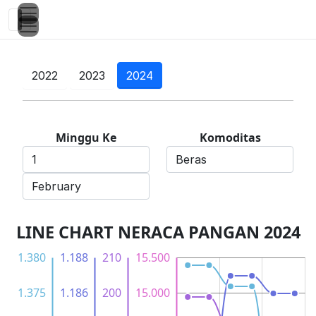
2022
2023
2024
Minggu Ke
Komoditas
LINE CHART NERACA PANGAN 2024
1.380
5
0
5
1.177
1.179
1.181
1.190
1.170
1.170
1.172
1.188
220
150
140
130
13.200
12.500
12.000
16.000
210
15.500
1.375
1.186
200
15.000