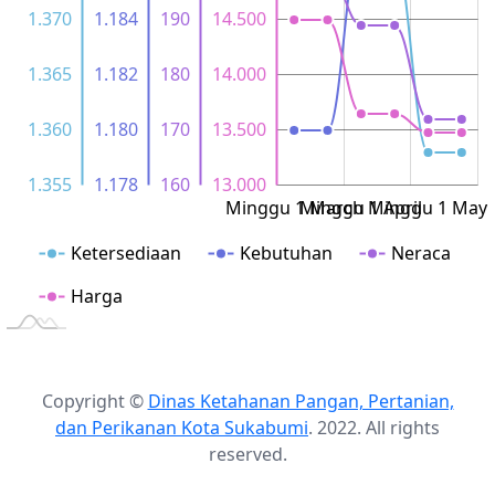
1.370
190
1.184
14.500
1.355
1.179
170
13.400
1.365
180
14.000
1.182
1.360
1.180
170
13.500
1.355
1.178
160
13.000
Minggu 2 March
Minggu 2 April
Minggu 2 May
Minggu 1 March
Minggu 1 April
Minggu 1 May
L
Ketersediaan
Kebutuhan
Neraca
Harga
Copyright ©
Dinas Ketahanan Pangan, Pertanian,
dan Perikanan Kota Sukabumi
. 2022. All rights
reserved.